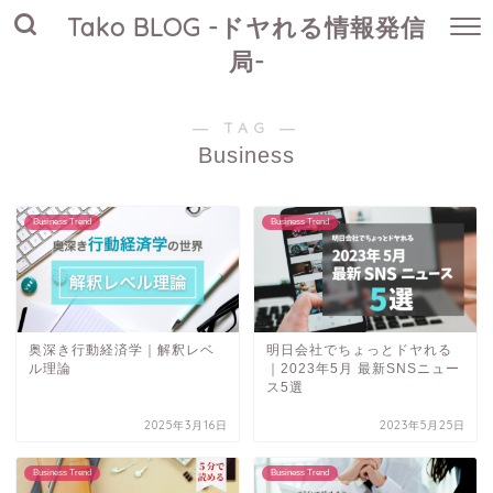
Tako BLOG -ドヤれる情報発信
局-
― TAG ―
Business
Business Trend
Business Trend
奥深き行動経済学｜解釈レベ
明日会社でちょっとドヤれる
ル理論
｜2023年5月 最新SNSニュー
ス5選
2025年3月16日
2023年5月25日
Business Trend
Business Trend