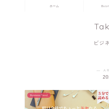
ホーム
Busi
Ta
ビジ
― A
2
Business Trend